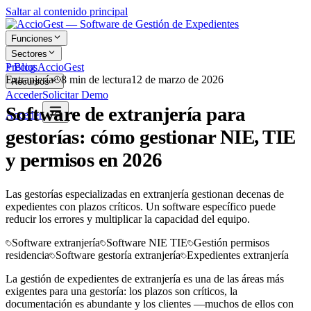
Saltar al contenido principal
Funciones
Sectores
Precios
Blog AccioGest
Extranjería
8
min de lectura
12 de marzo de 2026
Recursos
Acceder
Solicitar Demo
Software de extranjería para
Acceder
gestorías: cómo gestionar NIE, TIE
y permisos en 2026
Las gestorías especializadas en extranjería gestionan decenas de
expedientes con plazos críticos. Un software específico puede
reducir los errores y multiplicar la capacidad del equipo.
Software extranjería
Software NIE TIE
Gestión permisos
residencia
Software gestoría extranjería
Expedientes extranjería
La gestión de expedientes de extranjería es una de las áreas más
exigentes para una gestoría: los plazos son críticos, la
documentación es abundante y los clientes —muchos de ellos con