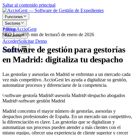
Saltar al contenido principal
Funciones
Sectores
Precios
Blog AccioGest
SEO Local
5
min de lectura
5 de enero de 2026
Recursos
Acceder
Solicitar Demo
Software de gestión para gestorías
Acceder
en Madrid: digitaliza tu despacho
Las gestorías y asesorías en Madrid se enfrentan a un mercado cada
vez más competitivo. AccioGest les ayuda a digitalizar su gestión,
automatizar procesos y diferenciarse de la competencia.
software gestoría Madrid
asesoría Madrid
despacho abogados
Madrid
software gestión Madrid
Madrid concentra el mayor número de gestorías, asesorías y
despachos profesionales de España. En un mercado tan competitivo,
la diferenciación es clave. Las gestorías que se digitalizan y
automatizan sus procesos pueden atender a más clientes con el
mismo equipo, ofrecer una experiencia de cliente superior y crecer