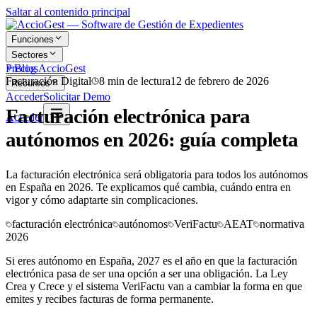
Saltar al contenido principal
Funciones
Sectores
Precios
Blog AccioGest
Facturación Digital
8
min de lectura
12 de febrero de 2026
Recursos
Acceder
Solicitar Demo
Facturación electrónica para
Acceder
autónomos en 2026: guía completa
La facturación electrónica será obligatoria para todos los autónomos
en España en 2026. Te explicamos qué cambia, cuándo entra en
vigor y cómo adaptarte sin complicaciones.
facturación electrónica
autónomos
VeriFactu
AEAT
normativa
2026
Si eres autónomo en España, 2027 es el año en que la facturación
electrónica pasa de ser una opción a ser una obligación. La Ley
Crea y Crece y el sistema VeriFactu van a cambiar la forma en que
emites y recibes facturas de forma permanente.