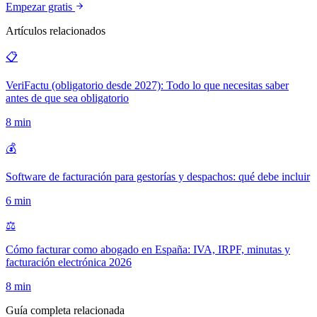
Empezar gratis
Artículos relacionados
📋
VeriFactu (obligatorio desde 2027): Todo lo que necesitas saber
antes de que sea obligatorio
8
min
💰
Software de facturación para gestorías y despachos: qué debe incluir
6
min
⚖️
Cómo facturar como abogado en España: IVA, IRPF, minutas y
facturación electrónica 2026
8
min
Guía completa relacionada